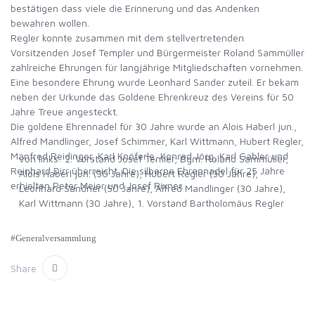
bestätigen dass viele die Erinnerung und das Andenken
bewahren wollen.
Regler konnte zusammen mit dem stellvertretenden
Vorsitzenden Josef Templer und Bürgermeister Roland Sammüller
zahlreiche Ehrungen für langjährige Mitgliedschaften vornehmen.
Eine besondere Ehrung wurde Leonhard Sander zuteil. Er bekam
neben der Urkunde das Goldene Ehrenkreuz des Vereins für 50
Jahre Treue angesteckt.
Die goldene Ehrennadel für 30 Jahre wurde an Alois Haberl jun.,
Alfred Mandlinger, Josef Schimmer, Karl Wittmann, Hubert Regler,
Manfred Reidinger, Karl Knöferle, Konrad Jörg, Karl Gabler und
von links: 2. Vorstand Josef Temler, Bgm. Roland Sammüller,
Reinhard Dirr überreicht. Die silberne Ehrennadel für 25 Jahre
Alois Haberl jun. (30 Jahre), Hubert Regler (30 Jahre),
erhielten Peter Meier und Josef Rixner.
Leonhard Sandner (50 Jahre), Alfred Mandlinger (30 Jahre),
Karl Wittmann (30 Jahre), 1. Vorstand Bartholomäus Regler
#Generalversammlung
Share