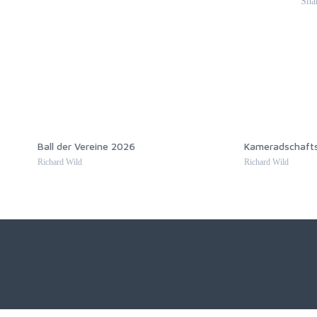
Sha
r Vereine 2026
Kameradschaftsabend mit Vor
ild
Richard Wild