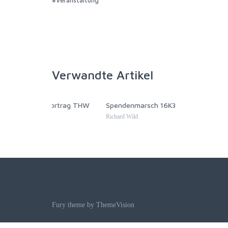
#Veranstaltung
Verwandte Artikel
ortrag THW
Spendenmarsch 16K3
Ball de
Richard Wild
Richard W
Fury theme by
ThemeVision