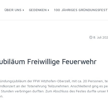
ÜBER UNS
GEDENKEN
100 JÄHRIGES GRÜNDUNGSFES
8. Juli 20
ubiläum Freiwillige Feuerwehr
ündungsjubiläum der FFW Hitzhofen-Oberzell, mit ca. 20 Personen, tei
dkonzert an der Totenehrung Teilzunehmen. Anschließend ging es pe
 Stunden verbringen durften. Zum Abschluss des Festes durfte unser 
n.