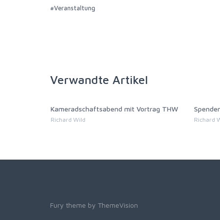
#Veranstaltung
Verwandte Artikel
Kameradschaftsabend mit Vortrag THW
Spendenma
Richard Wild
Richard Wil
Fury theme by
ThemeVision